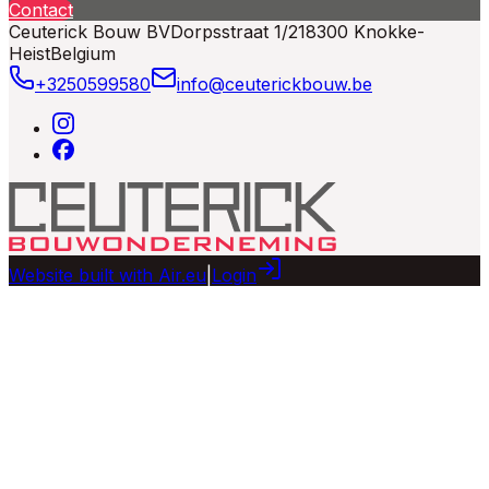
Contact
Ceuterick Bouw BV
Dorpsstraat 1/21
8300 Knokke-
Heist
Belgium
+3250599580
info@ceuterickbouw.be
Website built with Air.eu
|
Login